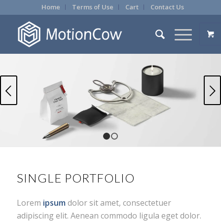
Home
Terms of Use
Cart
Contact Us
Next
1
2
SINGLE PORTFOLIO
Lorem
ipsum
dolor sit amet, consectetuer
adipiscing elit. Aenean commodo ligula eget dolor.